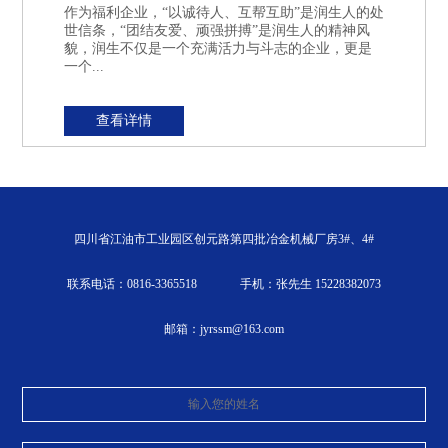
作为福利企业，“以诚待人、互帮互助”是润生人的处
世信条，“团结友爱、顽强拼搏”是润生人的精神风
貌，润生不仅是一个充满活力与斗志的企业，更是
一个...
查看详情
四川省江油市工业园区创元路第四批冶金机械厂房3#、4#
联系电话：0816-3365518
手机：张先生 15228382073
邮箱：jyrssm@163.com